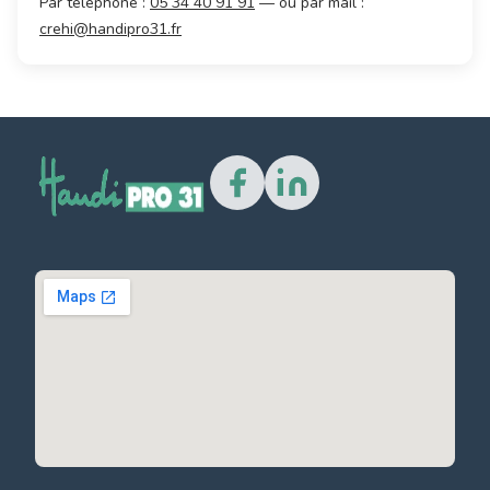
Par téléphone :
05 34 40 91 91
— ou par mail :
crehi@handipro31.fr
🔠
A–
A+
16px
🌓
🔗