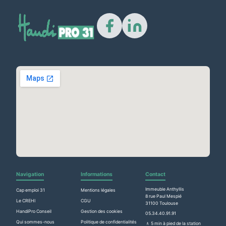
🔠
A–
A+
16px
🌓
🔗
Navigation
Informations
Contact
↔
Immeuble Anthyllis
Cap emploi 31
Mentions légales
8 rue Paul Mespié
Le CREHI
CGU
🖱️
31100 Toulouse
HandiPro Conseil
Gestion des cookies
05.34.40.91.91
📐
Qui sommes-nous
Politique de confidentialités
🚶 5 min à pied de la station