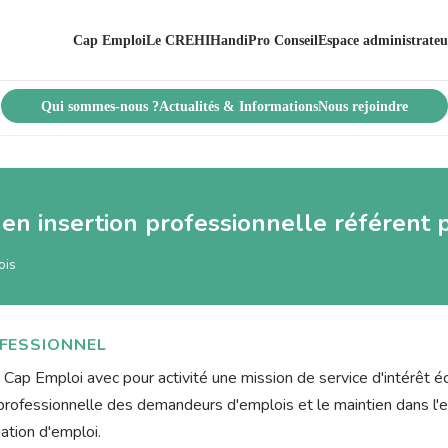
Cap Emploi
Le CREHI
HandiPro Conseil
Espace administrateu
Qui sommes-nous ?
Actualités & Informations
Nous rejoindre
 en insertion professionnelle référent
ois
FESSIONNEL
e Cap Emploi avec pour activité une mission de service d'intérêt
 professionnelle des demandeurs d'emplois et le maintien dans l'
gation d'emploi.