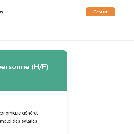
rs
Contact
 personne (H/F)
 économique général
emploi des salariés