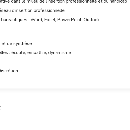
ative dans le milieu de l'insertion professionnelle et du handicap
seau d'insertion professionnelle
s bureautiques : Word, Excel, PowerPoint, Outlook
e et de synthèse
elles : écoute, empathie, dynamisme
discrétion
r