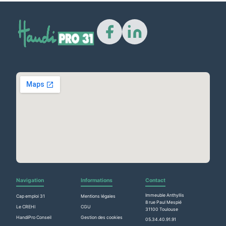
🔠
A–
A+
16px
🌓
🔗
Navigation
Informations
Contact
↔
Immeuble Anthyllis
Cap emploi 31
Mentions légales
8 rue Paul Mespié
Le CREHI
CGU
🖱️
31100 Toulouse
HandiPro Conseil
Gestion des cookies
05.34.40.91.91