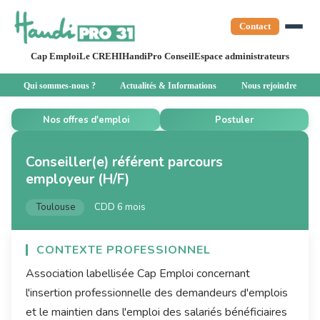
Contact
Cap Emploi
Le CREHI
HandiPro Conseil
Espace administrateurs
Qui sommes-nous ?
Actualités & Informations
Nous rejoindre
Nos offres d'emploi
Postuler
Conseiller(e) référent parcours
employeur (H/F)
Toulouse
CDD 6 mois
CONTEXTE PROFESSIONNEL
Association labellisée Cap Emploi concernant
l'insertion professionnelle des demandeurs d'emplois
et le maintien dans l'emploi des salariés bénéficiaires